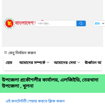
বাংলাদেশ জাতীয় তথ্য বাতায়ন
BN
দেখুন
মেনু নির্বাচন করুন
আমাদের সম্পর্কে
আমাদের সেবা
ঊর্ধ্বতন অফ
উপজেলা প্রকৌশলীর কার্যালয়, এলজিইডি, তেরখাদা
উপজেলা , খুলনা
এই কনটেন্টটি শেয়ার করতে ক্লিক করুন