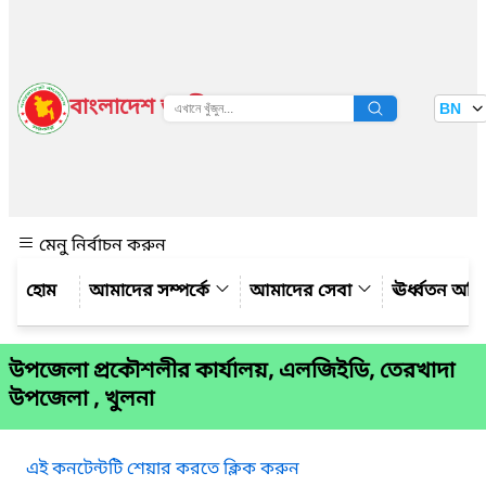
বাংলাদেশ জাতীয় তথ্য বাতায়ন
BN
দেখুন
মেনু নির্বাচন করুন
আমাদের সম্পর্কে
আমাদের সেবা
ঊর্ধ্বতন অফ
উপজেলা প্রকৌশলীর কার্যালয়, এলজিইডি, তেরখাদা
উপজেলা , খুলনা
এই কনটেন্টটি শেয়ার করতে ক্লিক করুন