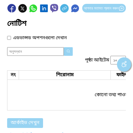
আপনার মতামত প্রদান করুন
নোটিশ
এডভান্সড অপশনগুলো দেখান
পৃষ্ঠা আইটেম
নং
শিরোনাম
ফাইল সম
কোনো তথ্য পাওয়া য
আর্কাইভ দেখুন