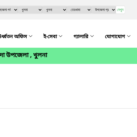
দেখুন
র্ধ্বতন অফিস
ই-সেবা
গ্যালারি
যোগাযোগ
দা উপজেলা , খুলনা