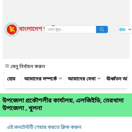
বাংলাদেশ জাতীয় তথ্য বাতায়ন
BN
দেখুন
মেনু নির্বাচন করুন
আমাদের সম্পর্কে
আমাদের সেবা
ঊর্ধ্বতন অফ
উপজেলা প্রকৌশলীর কার্যালয়, এলজিইডি, তেরখাদা
উপজেলা , খুলনা
এই কনটেন্টটি শেয়ার করতে ক্লিক করুন