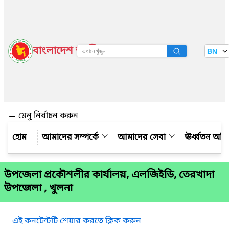
বাংলাদেশ জাতীয় তথ্য বাতায়ন
BN
দেখুন
মেনু নির্বাচন করুন
আমাদের সম্পর্কে
আমাদের সেবা
ঊর্ধ্বতন অফ
উপজেলা প্রকৌশলীর কার্যালয়, এলজিইডি, তেরখাদা
উপজেলা , খুলনা
এই কনটেন্টটি শেয়ার করতে ক্লিক করুন