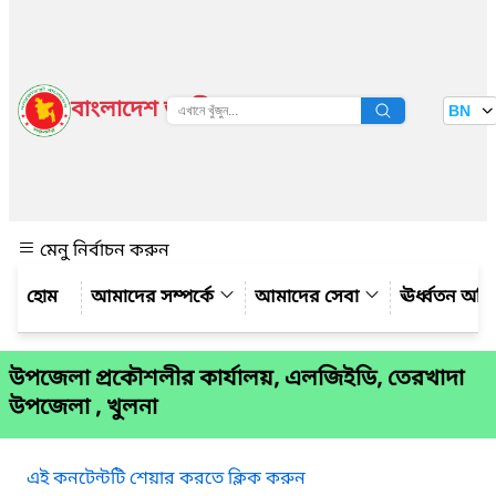
বাংলাদেশ জাতীয় তথ্য বাতায়ন
BN
দেখুন
মেনু নির্বাচন করুন
আমাদের সম্পর্কে
আমাদের সেবা
ঊর্ধ্বতন অফ
উপজেলা প্রকৌশলীর কার্যালয়, এলজিইডি, তেরখাদা
উপজেলা , খুলনা
এই কনটেন্টটি শেয়ার করতে ক্লিক করুন