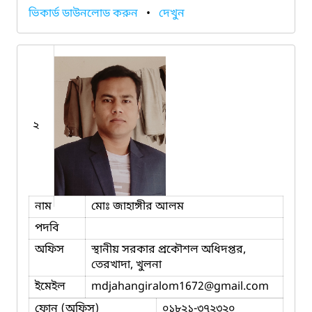
ভিকার্ড ডাউনলোড করুন
•
দেখুন
২
নাম
মোঃ জাহাঙ্গীর আলম
পদবি
অফিস
স্থানীয় সরকার প্রকৌশল অধিদপ্তর,
তেরখাদা, খুলনা
ইমেইল
mdjahangiralom1672
@gmail.com
ফোন (অফিস)
০১৮২১-৩৭২৩২০