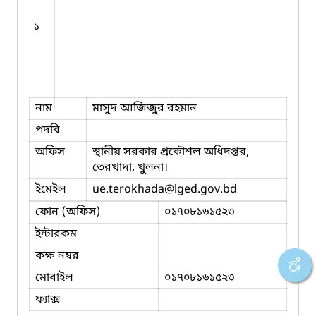
১
নাম
মাসুদ আজিজুর রহমান
পদবি
অফিস
স্থানীয় সরকার প্রকৌশল অধিদপ্তর,
তেরখাদা, খুলনা।
ইমেইল
ue.terokhada
@lged.gov.bd
ফোন (অফিস)
০১৭০৮১৬১৫২৩
ইন্টারকম
কক্ষ নম্বর
মোবাইল
০১৭০৮১৬১৫২৩
ফ্যাক্স